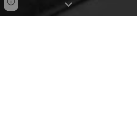
Está sendo investigado, processado ou precisa reduzir
tempo de cumprimento de pena?
Tenha o acompanhamento do seu caso por um
especialista em Direito Criminal.
PODEMOS TE AJUDAR COM AS SEGUINTES
QUESTÕES:
O ESCRITÓRIO
Perguntas Frequentes (FAQ)
Está sendo investigado
,
processado ou
precisa reduzir tempo de cumprimento
?
de pena